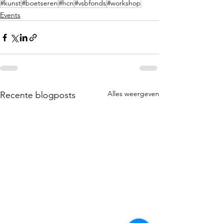
#kunst
#boetseren
#hcn
#vsbfonds
#workshop
Events
Alles weergeven
Recente blogposts