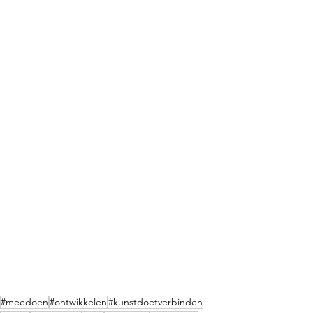
#meedoen
#ontwikkelen
#kunstdoetverbinden