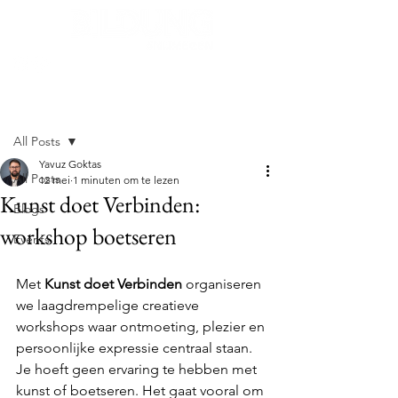
Post
All Posts
Yavuz Goktas
All Posts
12 mei
1 minuten om te lezen
Kunst doet Verbinden:
Blogs
workshop boetseren
Events
Met 
Kunst doet Verbinden
 organiseren 
we laagdrempelige creatieve 
workshops waar ontmoeting, plezier en 
persoonlijke expressie centraal staan. 
Je hoeft geen ervaring te hebben met 
kunst of boetseren. Het gaat vooral om 