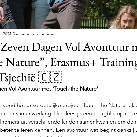
p 2024
5 minuten om te lezen
: Zeven Dagen Vol Avontuur 
e Nature”, Erasmus+ Trainin
Tsjechië 🇨🇿
gen Vol Avontuur met ‘Touch the Nature'
s vond het onvergetelijke project ‘Touch the Nature’ pla
iteit en samenwerking. Hier lees je een terugblik op dez
eelnemers uit verschillende landen samenkwamen om de n
beter te leren kennen. Een avontuur wat begint dankzij 