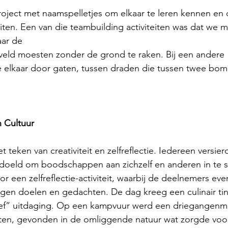
ject met naamspelletjes om elkaar te leren kennen en 
eiten. Een van die teambuilding activiteiten was dat we m
aar de
 veld moesten zonder de grond te raken. Bij een andere
we elkaar door gaten, tussen draden die tussen twee b
n Cultuur
 teken van creativiteit en zelfreflectie. Iedereen versie
bedoeld om boodschappen aan zichzelf en anderen in te 
r een zelfreflectie-activiteit, waarbij de deelnemers eve
eigen doelen en gedachten. De dag kreeg een culinair ti
ef” uitdaging. Op een kampvuur werd een driegangenm
ënten, gevonden in de omliggende natuur wat zorgde voo