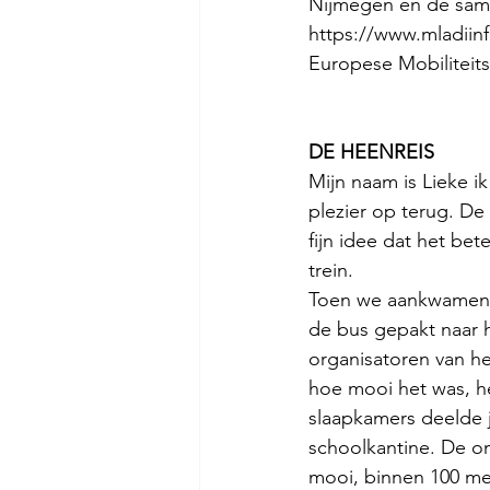
Nijmegen en de same
https://www.mladiin
Europese Mobiliteit
DE HEENREIS
Mijn naam is Lieke ik
plezier op terug. De 
fijn idee dat het bet
trein.
Toen we aankwamen i
de bus gepakt naar 
organisatoren van 
hoe mooi het was, h
slaapkamers deelde j
schoolkantine. De o
mooi, binnen 100 met