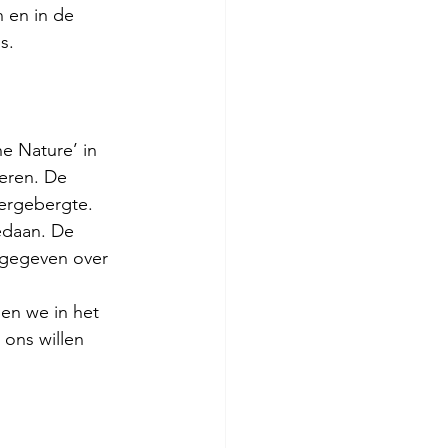
 en in de 
s.
e Nature’ in 
eren. De 
zergebergte.
edaan. De 
 gegeven over 
en we in het 
 ons willen 