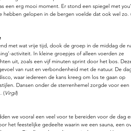
was een erg mooi moment. Er stond een spiegel met you'
e hebben gelopen in de bergen voelde dat ook wel zo. 
e
nd met wat vrije tijd, dook de groep in de middag de na
ing’-activiteit. In kleine groepjes of alleen voerden ze
hten uit, zoals een vijf minuten sprint door het bos. Dez
 gevoel van rust en verbondenheid met de natuur. De da
disco, waar iedereen de kans kreeg om los te gaan op
kstijlen. Dansen onder de sterrenhemel zorgde voor een
. (
Virgil
)
dden we vooral een veel voor te bereiden voor de dag e
or het feestelijke gedeelte waarin we een sauna, een o