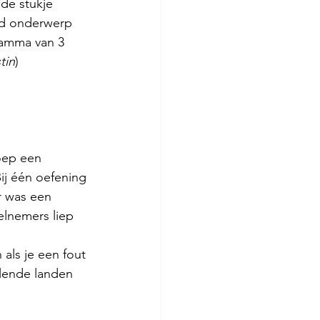
de stukje 
ld onderwerp 
ramma van 3 
tin
)
oep een 
ij één oefening 
r was een 
elnemers liep 
als je een fout 
lende landen 