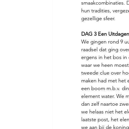
smaakcombinaties. D
hun tradities, vergez
gezellige sfeer.
DAG 3 Een Uitdagen
We gingen rond 9 uu
raadsel dat ging ove
ergens in het bos in
waar we heen moeste
tweede clue over ho
maken had met het e
een boom m.b.v. din
element water. We m
dan zelf naartoe zw
we helaas niet het e
laatste post, het e
we aan bij de koning