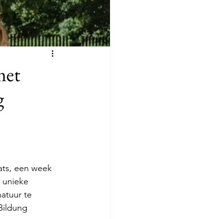
met
g
ats, een week 
e unieke 
atuur te 
Bildung 