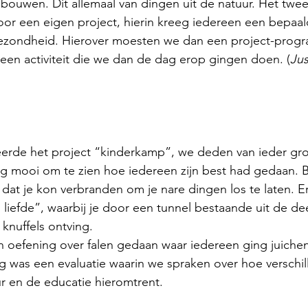
uwen. Dit allemaal van dingen uit de natuur. Het twee
oor een eigen project, hierin kreeg iedereen een bepaa
 gezondheid. Hierover moesten we dan een project-prog
een activiteit die we dan de dag erop gingen doen. (
Jus
eerde het project “kinderkamp”, we deden van ieder gr
g mooi om te zien hoe iedereen zijn best had gedaan. B
dat je kon verbranden om je nare dingen los te laten. E
 liefde”, waarbij je door een tunnel bestaande uit de de
knuffels ontving.
 oefening over falen gedaan waar iedereen ging juichen 
 was een evaluatie waarin we spraken over hoe verschil
 en de educatie hieromtrent.