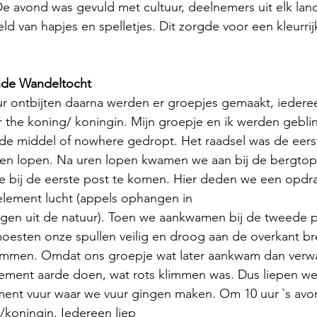
e avond was gevuld met cultuur, deelnemers uit elk lan
eld van hapjes en spelletjes. Dit zorgde voor een kleurri
de Wandeltocht
r ontbijten daarna werden er groepjes gemaakt, iedere
r the koning/ koningin. Mijn groepje en ik werden gebli
 de middel of nowhere gedropt. Het raadsel was de eerst
n lopen. Na uren lopen kwamen we aan bij de bergtop,
e bij de eerste post te komen. Hier deden we een opdra
lement lucht (appels ophangen in
gen uit de natuur). Toen we aankwamen bij de tweede p
oesten onze spullen veilig en droog aan de overkant br
emmen. Omdat ons groepje wat later aankwam dan verw
lement aarde doen, wat rots klimmen was. Dus liepen we
lement vuur waar we vuur gingen maken. Om 10 uur `s a
/koningin. Iedereen liep