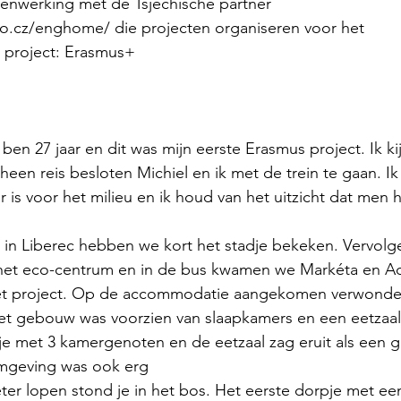
nwerking met de Tsjechische partner 
fo.cz/enghome/ die projecten organiseren voor het
s project: Erasmus+
 ben 27 jaar en dit was mijn eerste Erasmus project. Ik ki
heen reis besloten Michiel en ik met de trein te gaan. Ik
er is voor het milieu en ik houd van het uitzicht dat men h
n Liberec hebben we kort het stadje bekeken. Vervol
het eco-centrum en in de bus kwamen we Markéta en Ad
het project. Op de accommodatie aangekomen verwonder
et gebouw was voorzien van slaapkamers en een eetzaal
e met 3 kamergenoten en de eetzaal zag eruit als een ge
mgeving was ook erg
er lopen stond je in het bos. Het eerste dorpje met ee