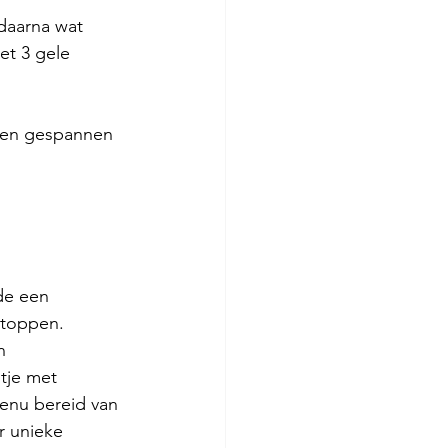
daarna wat 
et 3 gele 
omen gespannen 
rde een
stoppen.
n
ntje met
enu bereid van 
r unieke