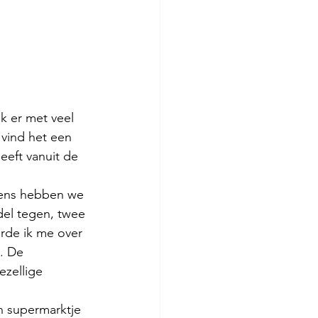
jk er met veel 
 vind het een 
eeft vanuit de 
gens hebben we 
el tegen, twee 
de ik me over 
. De 
zellige 
n supermarktje 