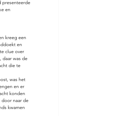
d presenteerde 
jke en
en kreeg een 
nddoekt en 
e clue over 
 daar was de 
cht die te 
ost, was het 
engen en er 
acht konden 
 door naar de 
vonds kwamen 