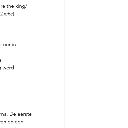
re the king/ 
(
Lieke
)
tuur in
e
g werd
rna. De eerste
ven en een 