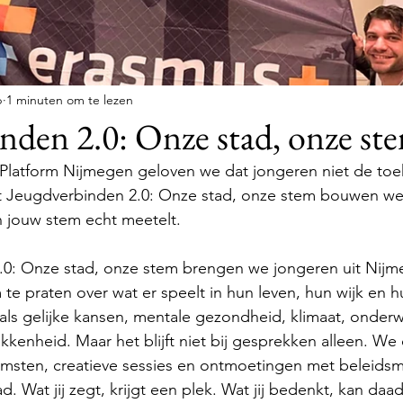
b
1 minuten om te lezen
nden 2.0: Onze stad, onze st
g Platform Nijmegen geloven we dat jongeren niet de toek
t Jeugdverbinden 2.0: Onze stad, onze stem bouwen we
 jouw stem echt meetelt.
.0: Onze stad, onze stem brengen we jongeren uit Nijm
 praten over wat er speelt in hun leven, hun wijk en h
ls gelijke kansen, mentale gezondheid, klimaat, onderwij
kenheid. Maar het blijft niet bij gesprekken alleen. We
omsten, creatieve sessies en ontmoetingen met beleidsm
ad. Wat jij zegt, krijgt een plek. Wat jij bedenkt, kan daad