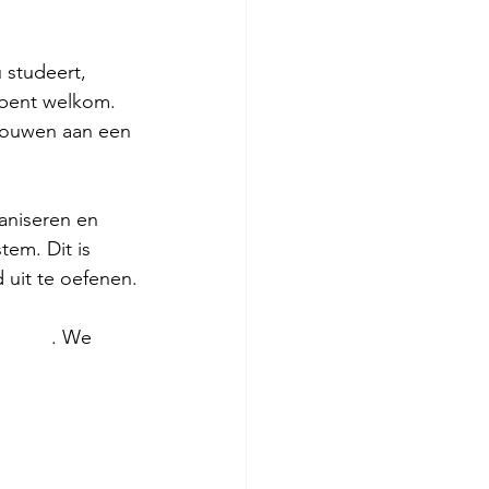
 studeert, 
 bent welkom. 
bouwen aan een 
aniseren en 
em. Dit is 
 uit te oefenen.
gen.nl
. We 