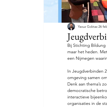
Yavuz Goktas
26 fe
Jeugdverbi
Bij Stichting Bildun
maar het heden. Me
een Nijmegen waarin
In Jeugdverbinden 2
omgeving samen om te
Denk aan thema’s zoa
democratische betrok
interactieve bijeenk
organisaties in de st