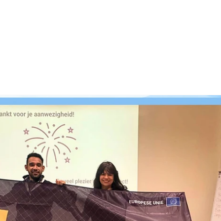
g Community
Actueel
Bouw mee!
Stephan Spie