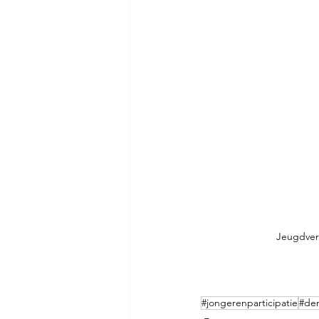
 Jeugdve
#jongerenparticipatie
#de