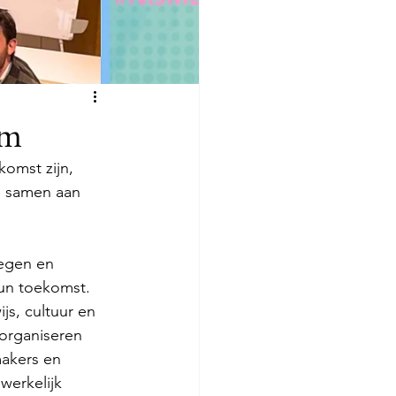
em
omst zijn, 
 samen aan 
egen en 
un toekomst. 
s, cultuur en 
 organiseren 
akers en 
werkelijk 