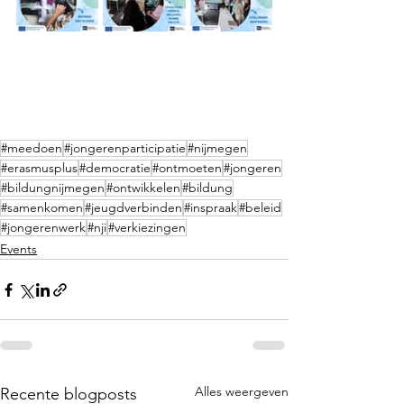
#meedoen
#jongerenparticipatie
#nijmegen
#erasmusplus
#democratie
#ontmoeten
#jongeren
#bildungnijmegen
#ontwikkelen
#bildung
#samenkomen
#jeugdverbinden
#inspraak
#beleid
#jongerenwerk
#nji
#verkiezingen
Events
Alles weergeven
Recente blogposts