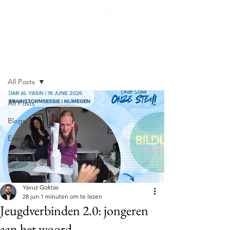
Post
All Posts
All Posts
Blogs
Events
Yavuz Goktas
28 jun
1 minuten om te lezen
Jeugdverbinden 2.0: jongeren
aan het woord