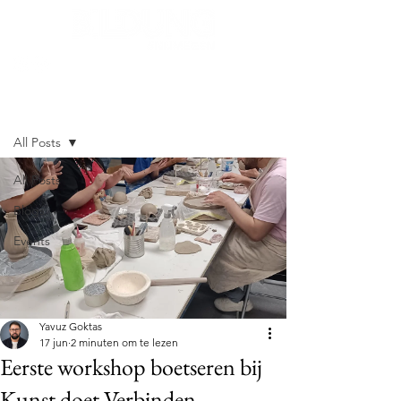
Post
All Posts
All Posts
Blogs
Events
Yavuz Goktas
17 jun
2 minuten om te lezen
Eerste workshop boetseren bij
Kunst doet Verbinden