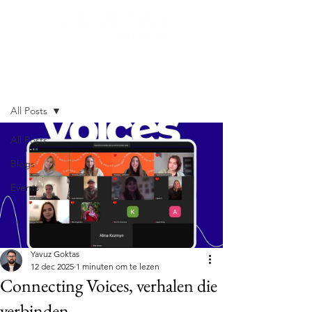
Post
All Posts
All Posts
Blogs
Events
Yavuz Goktas
12 dec 2025
1 minuten om te lezen
Connecting Voices, verhalen die
verbinden