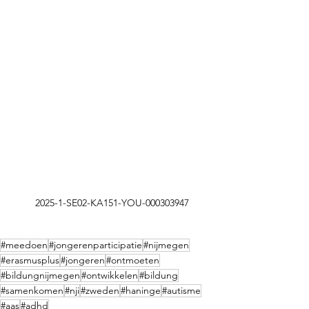
 2025-1-SE02-KA151-YOU-000303947
#meedoen
#jongerenparticipatie
#nijmegen
#erasmusplus
#jongeren
#ontmoeten
#bildungnijmegen
#ontwikkelen
#bildung
#samenkomen
#nji
#zweden
#haninge
#autisme
#aas
#adhd