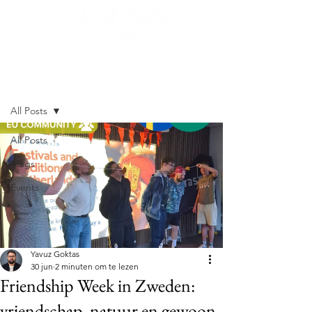
Post
All Posts
All Posts
Blogs
Events
Yavuz Goktas
30 jun
2 minuten om te lezen
Friendship Week in Zweden:
vriendschap, natuur en gewoon