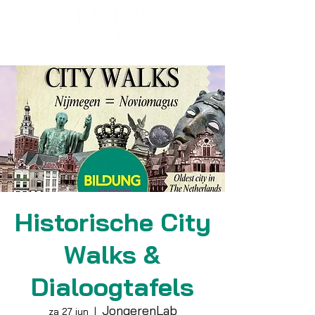
Historische City
Walks &
Dialoogtafels
JongerenLab
za 27 jun
  |  