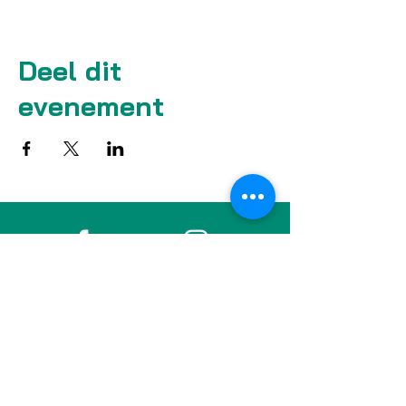
Deel dit
evenement
Facebook
Instagram
LinkedIn
Blijf verbonden met de Bildung Nijmegen
Community, sinds 2017